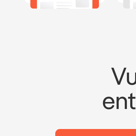
Vu
ent