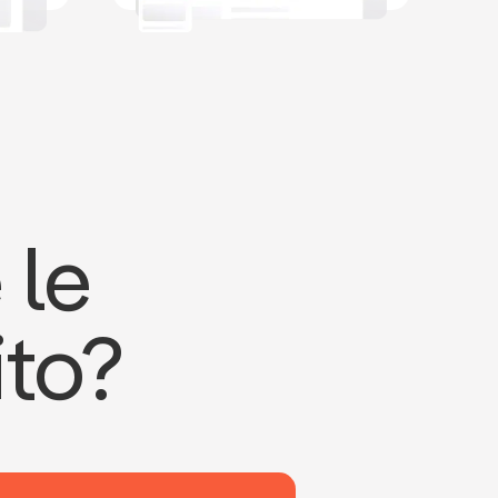
 le
ito?