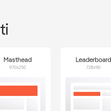
ti
Masthead
Leaderboar
970x250
728x90